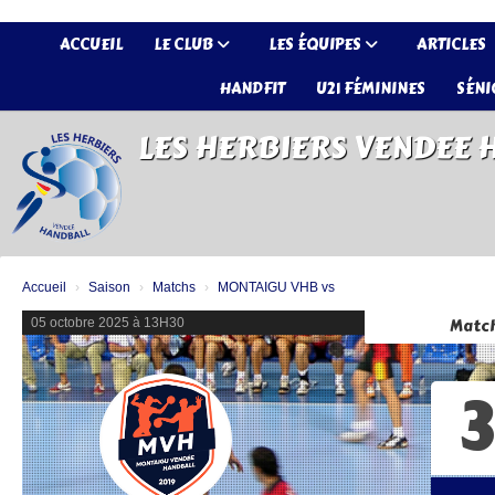
Panneau de gestion des cookies
ACCUEIL
LE CLUB
LES ÉQUIPES
ARTICLES
HANDFIT
U21 FÉMININES
SÉNI
LES HERBIERS VENDEE
Accueil
Saison
Matchs
MONTAIGU VHB vs
05 octobre 2025 à 13H30
Matc
3